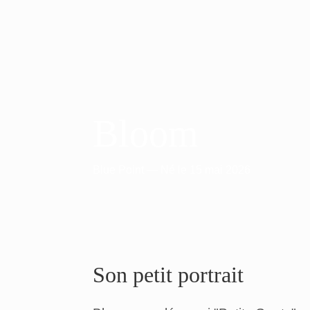
Bloom
Blue Point
—
Né
le
15 mai 2026
Son petit portrait