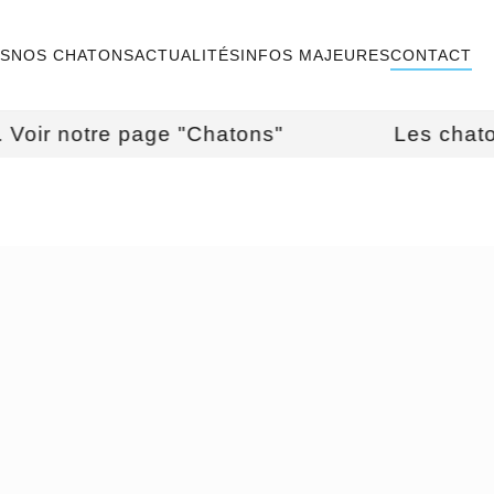
TS
NOS CHATONS
ACTUALITÉS
INFOS MAJEURES
CONTACT
 notre page "Chatons"
Les chatons de