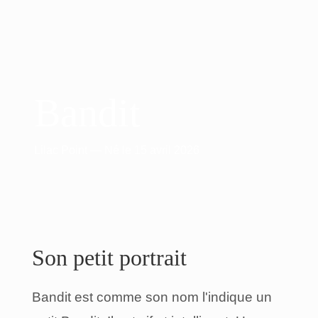
Bandit
Lilac Point
—
Né
le
15 avril 2026
Son petit portrait
Bandit est comme son nom l'indique un